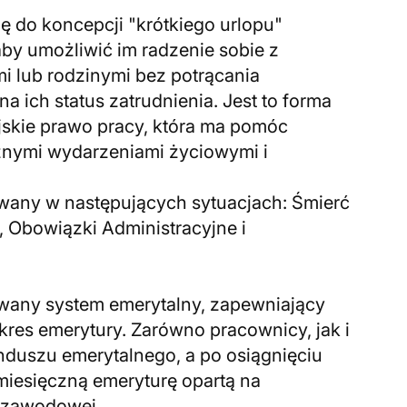
się do koncepcji "krótkiego urlopu"
y umożliwić im radzenie sobie z
i lub rodzinymi bez potrącania
 ich status zatrudnienia. Jest to forma
jskie prawo pracy, która ma pomóc
nymi wydarzeniami życiowymi i
nawany w następujących sytuacjach: Śmierć
, Obowiązki Administracyjne i
owany system emerytalny, zapewniający
res emerytury. Zarówno pracownicy, jak i
nduszu emerytalnego, a po osiągnięciu
iesięczną emeryturę opartą na
y zawodowej.