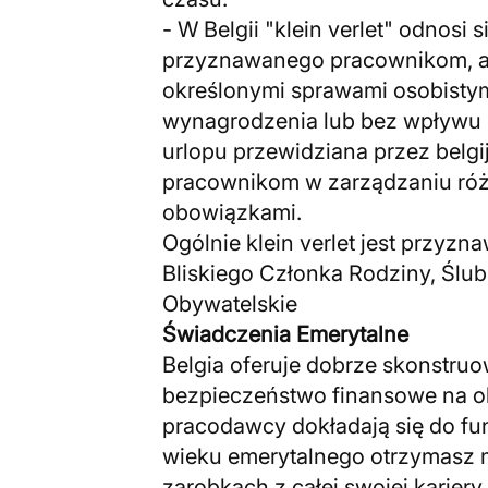
- W Belgii "klein verlet" odnosi 
przyznawanego pracownikom, ab
określonymi sprawami osobistym
wynagrodzenia lub bez wpływu na
urlopu przewidziana przez belgi
pracownikom w zarządzaniu róż
obowiązkami.
Ogólnie klein verlet jest przyz
Bliskiego Członka Rodziny, Ślub
Obywatelskie
Świadczenia Emerytalne
Belgia oferuje dobrze skonstru
bezpieczeństwo finansowe na ok
pracodawcy dokładają się do fu
wieku emerytalnego otrzymasz m
zarobkach z całej swojej karier