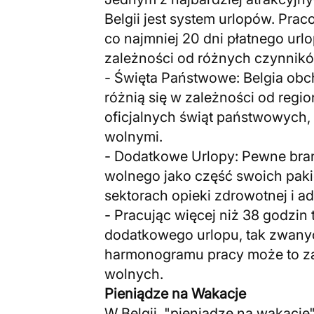
Belgii jest system urlopów. Prac
co najmniej 20 dni płatnego url
zależności od różnych czynnik
- Święta Państwowe: Belgia obc
różnią się w zależności od reg
oficjalnych świąt państwowych,
wolnymi.
- Dodatkowe Urlopy: Pewne bra
wolnego jako część swoich paki
sektorach opieki zdrowotnej i adm
- Pracując więcej niż 38 godzi
dodatkowego urlopu, tak zwanyc
harmonogramu pracy może to z
wolnych.
Pieniądze na Wakacje
W Belgii, "pieniądze na wakacje