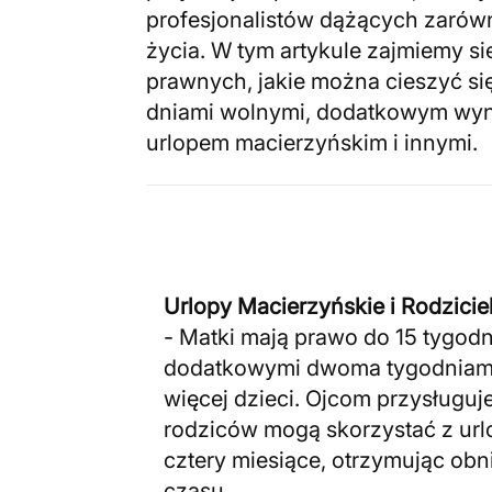
profesjonalistów dążących zarówno
życia. W tym artykule zajmiemy s
prawnych, jakie można cieszyć si
dniami wolnymi, dodatkowym wyn
urlopem macierzyńskim i innymi.
Urlopy Macierzyńskie i Rodzicie
- Matki mają prawo do 15 tygodn
dodatkowymi dwoma tygodniami 
więcej dzieci. Ojcom przysługuj
rodziców mogą skorzystać z url
cztery miesiące, otrzymując ob
czasu.