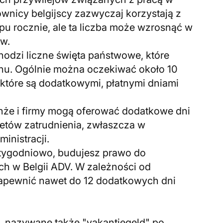
ownicy belgijscy zazwyczaj korzystają z
opu rocznie, ale ta liczba może wzrosnąć w
ów.
hodzi liczne święta państwowe, które
ionu. Ogólnie można oczekiwać około 10
 które są dodatkowymi, płatnymi dniami
nże i firmy mogą oferować dodatkowe dni
etów zatrudnienia, zwłaszcza w
inistracji.
n tygodniowo, budujesz prawo do
h w Belgii ADV. W zależności od
apewnić nawet do 12 dodatkowych dni
", nazywane także "vakantiegeld" po