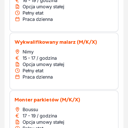
16
-
19
/
godzina
Opcja umowy stałej
Pełny etat
Praca dzienna
Wykwalifikowany malarz
(M/K/X)
Nimy
15
-
17
/
godzina
Opcja umowy stałej
Pełny etat
Praca dzienna
Monter parkietów
(M/K/X)
Boussu
17
-
19
/
godzina
Opcja umowy stałej