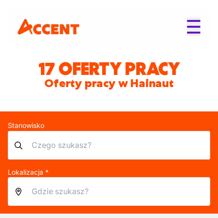
17 OFERTY PRACY
Oferty pracy w Hainaut
Stanowisko
Lokalizacja *