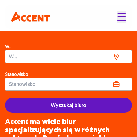
W...
Stanowisko
Wyszukaj biuro
Accent ma wiele biur
specjalizujących się w różnych