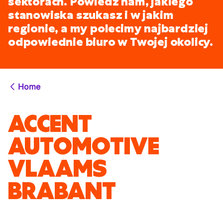
sektorach. Powiedz nam, jakiego
stanowiska szukasz i w jakim
regionie, a my polecimy najbardziej
odpowiednie biuro w Twojej okolicy.
Home
ACCENT
AUTOMOTIVE
VLAAMS
BRABANT