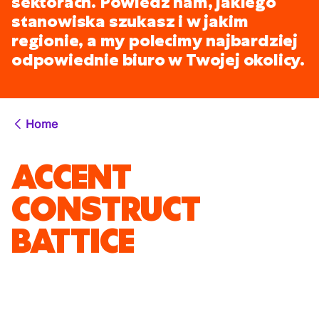
sektorach. Powiedz nam, jakiego
stanowiska szukasz i w jakim
regionie, a my polecimy najbardziej
odpowiednie biuro w Twojej okolicy.
Home
ACCENT
CONSTRUCT
BATTICE