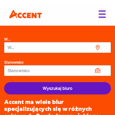
W...
Stanowisko
Wyszukaj biuro
Accent ma wiele biur
specjalizujących się w różnych