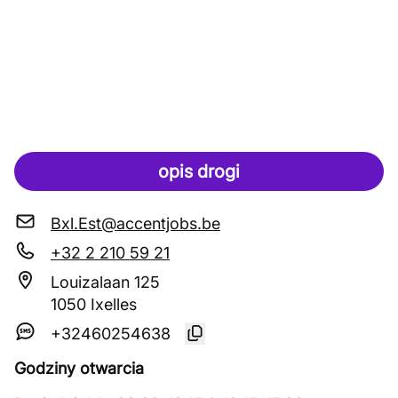
opis drogi
Bxl.Est@accentjobs.be
+32 2 210 59 21
Louizalaan 125
1050 Ixelles
+32460254638
Godziny otwarcia