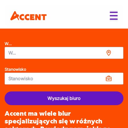
W...
Stanowisko
Wyszukaj biuro
Accent ma wiele biur
specjalizujących się w różnych