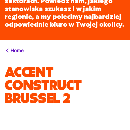
sektorach. Powiedz nam, jakiego
stanowiska szukasz i w jakim
regionie, a my polecimy najbardziej
odpowiednie biuro w Twojej okolicy.
Home
ACCENT
CONSTRUCT
BRUSSEL 2