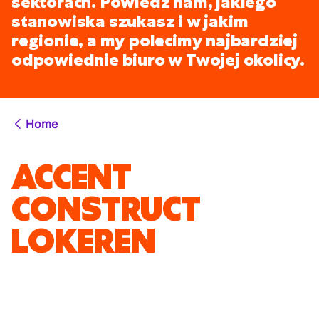
sektorach. Powiedz nam, jakiego
stanowiska szukasz i w jakim
regionie, a my polecimy najbardziej
odpowiednie biuro w Twojej okolicy.
Home
ACCENT
CONSTRUCT
LOKEREN