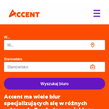
W...
Stanowisko
Wyszukaj biuro
Accent ma wiele biur
specjalizujących się w różnych