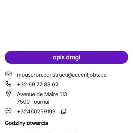
opis drogi
mouscron.construct@accentjobs.be
+32 69 77 83 62
Avenue de Maire 113
7500 Tournai
+32460259199
Godziny otwarcia