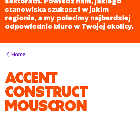
sektorach. Powiedz nam, jakiego
stanowiska szukasz i w jakim
regionie, a my polecimy najbardziej
odpowiednie biuro w Twojej okolicy.
Home
ACCENT
CONSTRUCT
MOUSCRON