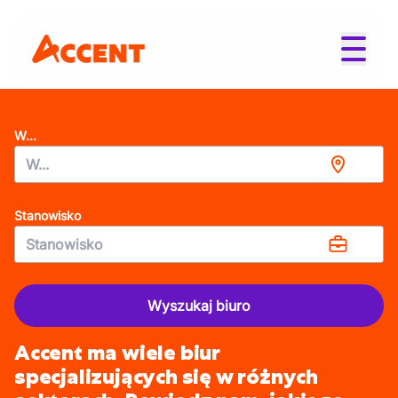
W...
Stanowisko
Wyszukaj biuro
Accent ma wiele biur
specjalizujących się w różnych