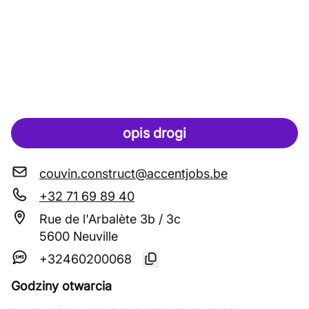
opis drogi
couvin.construct@accentjobs.be
+32 71 69 89 40
Rue de l'Arbalète 3b / 3c
5600 Neuville
+32460200068
Godziny otwarcia