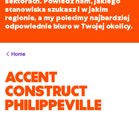
sektorach. Powiedz nam, jakiego
stanowiska szukasz i w jakim
regionie, a my polecimy najbardziej
odpowiednie biuro w Twojej okolicy.
Home
ACCENT
CONSTRUCT
PHILIPPEVILLE