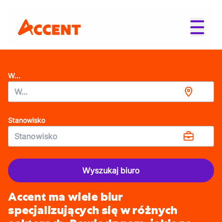
W...
Stanowisko
Wyszukaj biuro
Accent ma wiele biur
specjalizujących się w różnych