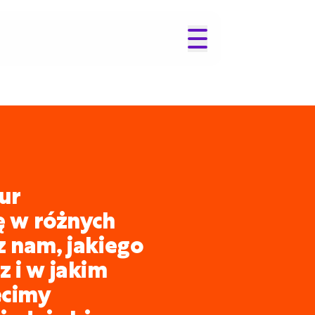
ur
ię w różnych
z nam, jakiego
 i w jakim
ecimy