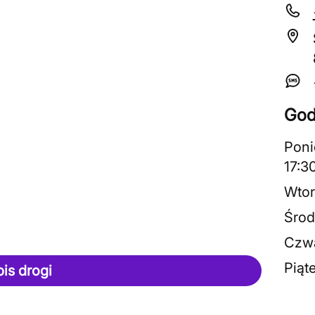
God
Poni
17:3
Wtor
Środ
Czwa
Piąt
pis drogi