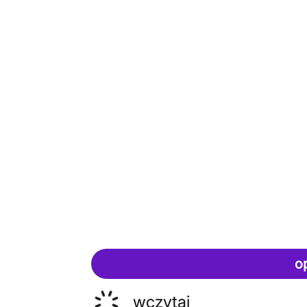
o
wczytaj