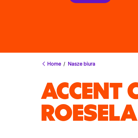
Home
/
Nasze biura
ACCENT 
ROESELA