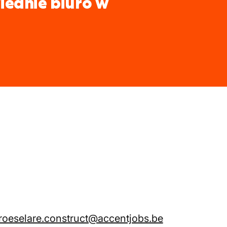
iednie biuro w
roeselare.construct@accentjobs.be