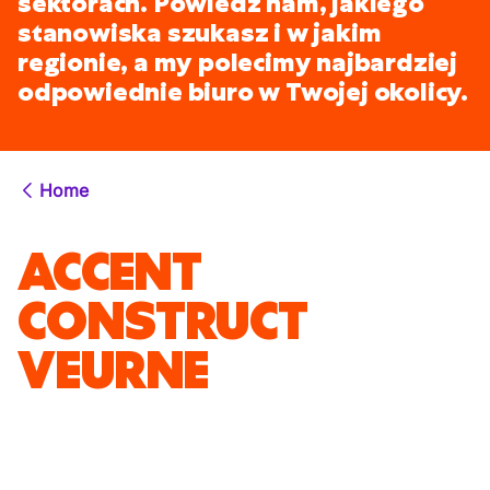
sektorach. Powiedz nam, jakiego
stanowiska szukasz i w jakim
regionie, a my polecimy najbardziej
odpowiednie biuro w Twojej okolicy.
Home
ACCENT
CONSTRUCT
VEURNE