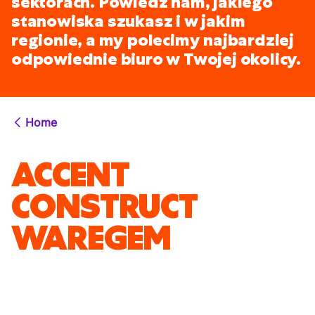
sektorach. Powiedz nam, jakiego
stanowiska szukasz i w jakim
regionie, a my polecimy najbardziej
odpowiednie biuro w Twojej okolicy.
Home
ACCENT
CONSTRUCT
WAREGEM