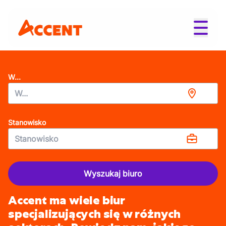
W...
Stanowisko
Wyszukaj biuro
Accent ma wiele biur
specjalizujących się w różnych