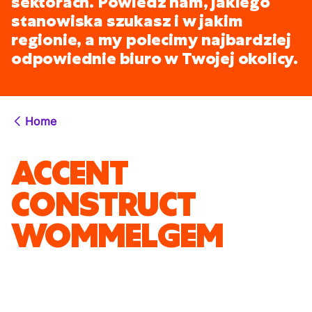
sektorach. Powiedz nam, jakiego
stanowiska szukasz i w jakim
regionie, a my polecimy najbardziej
odpowiednie biuro w Twojej okolicy.
Home
ACCENT
CONSTRUCT
WOMMELGEM