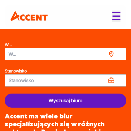
W...
Stanowisko
Wyszukaj biuro
Accent ma wiele biur
specjalizujących się w różnych