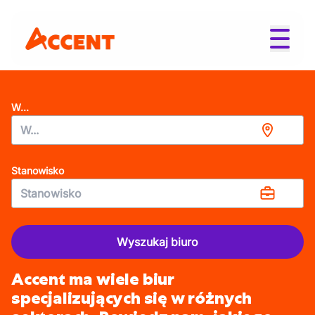
W...
Stanowisko
Wyszukaj biuro
Accent ma wiele biur
specjalizujących się w różnych