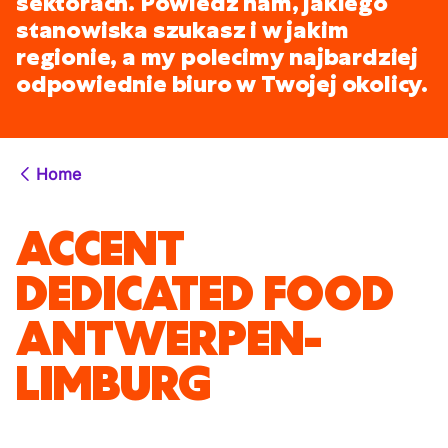
sektorach. Powiedz nam, jakiego
stanowiska szukasz i w jakim
regionie, a my polecimy najbardziej
odpowiednie biuro w Twojej okolicy.
Home
ACCENT
DEDICATED FOOD
ANTWERPEN-
LIMBURG