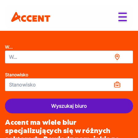
W...
Stanowisko
Wyszukaj biuro
Accent ma wiele biur
specjalizujących się w różnych