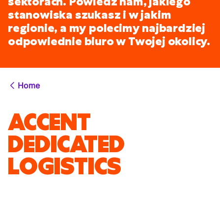
sektorach. Powiedz nam, jakiego
stanowiska szukasz i w jakim
regionie, a my polecimy najbardziej
odpowiednie biuro w Twojej okolicy.
Home
ACCENT
DEDICATED
LOGISTICS