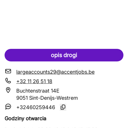
opis drogi
largeaccounts29@accentjobs.be
+32 11 26 51 18
Buchtenstraat 14E
9051 Sint-Denijs-Westrem
+32460259446
Godziny otwarcia