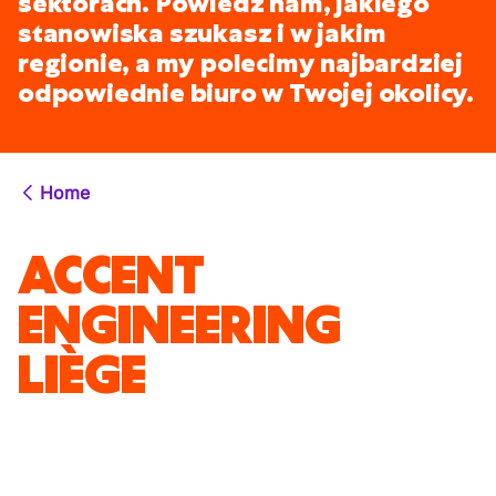
sektorach. Powiedz nam, jakiego
stanowiska szukasz i w jakim
regionie, a my polecimy najbardziej
odpowiednie biuro w Twojej okolicy.
Home
ACCENT
ENGINEERING
LIÈGE