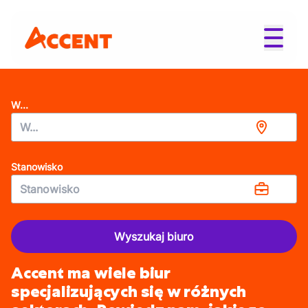
W...
Stanowisko
Wyszukaj biuro
Accent ma wiele biur
specjalizujących się w różnych