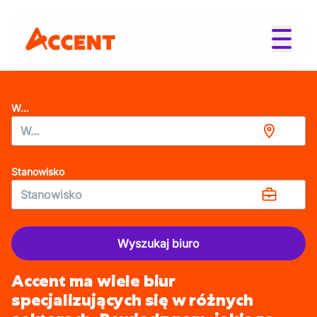
W...
Stanowisko
Wyszukaj biuro
Accent ma wiele biur
specjalizujących się w różnych