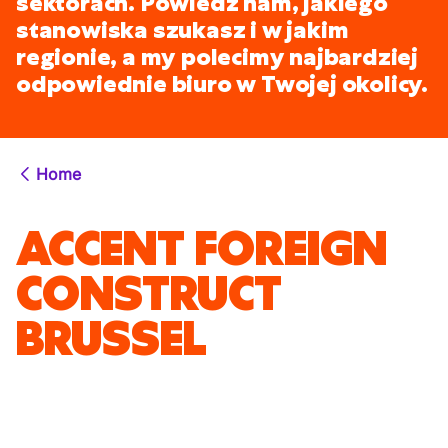
sektorach. Powiedz nam, jakiego
stanowiska szukasz i w jakim
regionie, a my polecimy najbardziej
odpowiednie biuro w Twojej okolicy.
Home
ACCENT FOREIGN
CONSTRUCT
BRUSSEL