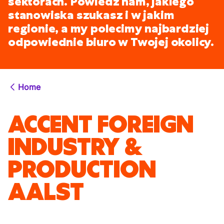
sektorach. Powiedz nam, jakiego
stanowiska szukasz i w jakim
regionie, a my polecimy najbardziej
odpowiednie biuro w Twojej okolicy.
Home
ACCENT FOREIGN
INDUSTRY &
PRODUCTION
AALST