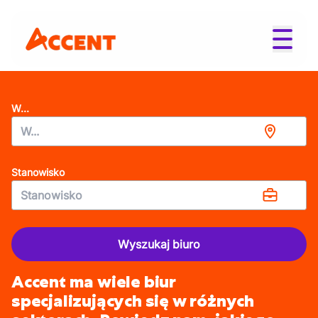
W...
Stanowisko
Wyszukaj biuro
Accent ma wiele biur
specjalizujących się w różnych