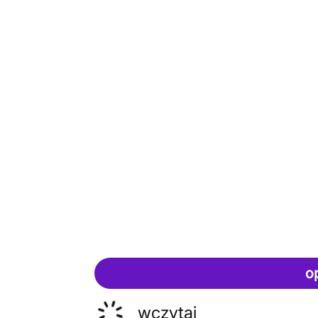
o
wczytaj