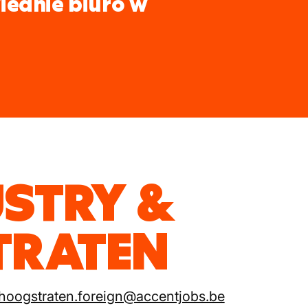
iednie biuro w
USTRY &
TRATEN
hoogstraten.foreign@accentjobs.be