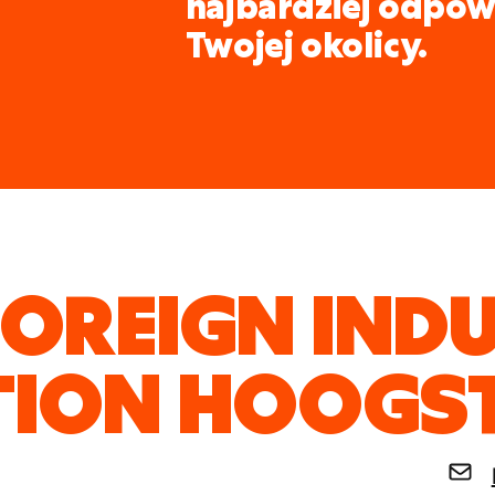
najbardziej odpow
Twojej okolicy.
FOREIGN IND
TION HOOGS