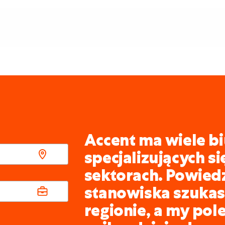
Accent ma wiele bi
specjalizujących s
sektorach. Powied
stanowiska szukasz
regionie, a my pol