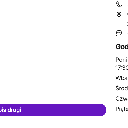
God
Poni
17:3
Wtor
Środ
Czwa
Piąt
pis drogi