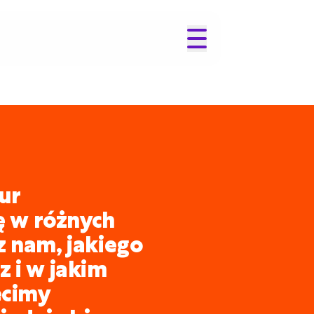
ur
ię w różnych
z nam, jakiego
 i w jakim
ecimy