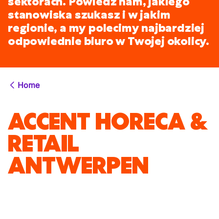
sektorach. Powiedz nam, jakiego
stanowiska szukasz i w jakim
regionie, a my polecimy najbardziej
odpowiednie biuro w Twojej okolicy.
Home
ACCENT HORECA &
RETAIL
ANTWERPEN