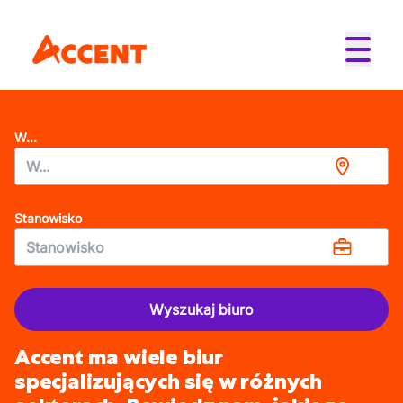
W...
Stanowisko
Wyszukaj biuro
Accent ma wiele biur
specjalizujących się w różnych