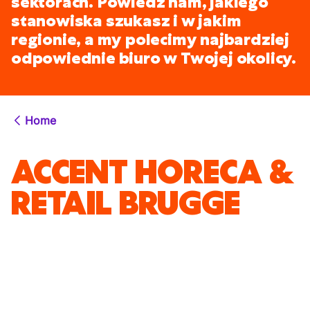
sektorach. Powiedz nam, jakiego
stanowiska szukasz i w jakim
regionie, a my polecimy najbardziej
odpowiednie biuro w Twojej okolicy.
Home
ACCENT HORECA &
RETAIL BRUGGE