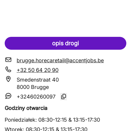
opis drogi
brugge.horecaretail@accentjobs.be
+32 50 64 20 90
Smedenstraat 40
8000 Brugge
+32460260097
Godziny otwarcia
Poniedziałek
:
08:30
-
12:15
&
13:15
-
17:30
Wtorek
:
08:30
-
12:15
&
13:15
-
17:30