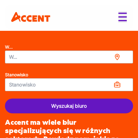
W...
Stanowisko
Wyszukaj biuro
Accent ma wiele biur
specjalizujących się w różnych