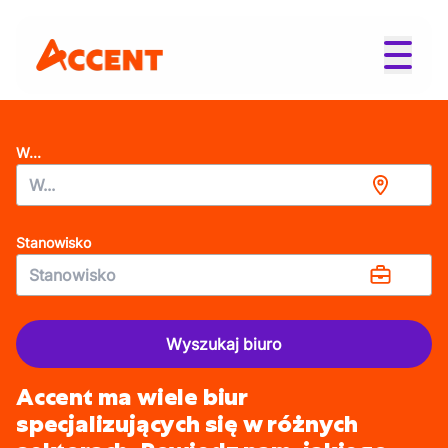
W...
Stanowisko
Wyszukaj biuro
Accent ma wiele biur
specjalizujących się w różnych