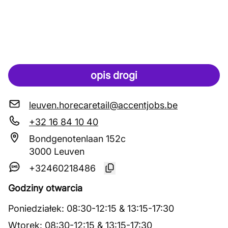
opis drogi
leuven.horecaretail@accentjobs.be
+32 16 84 10 40
Bondgenotenlaan 152c
3000 Leuven
+32460218486
Godziny otwarcia
Poniedziałek
:
08:30
-
12:15
&
13:15
-
17:30
Wtorek
:
08:30
-
12:15
&
13:15
-
17:30