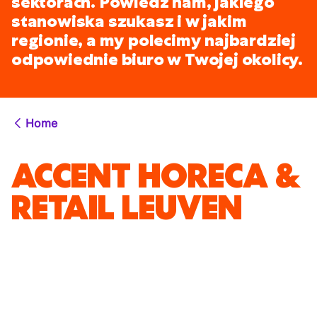
sektorach. Powiedz nam, jakiego
stanowiska szukasz i w jakim
regionie, a my polecimy najbardziej
odpowiednie biuro w Twojej okolicy.
Home
ACCENT HORECA &
RETAIL LEUVEN