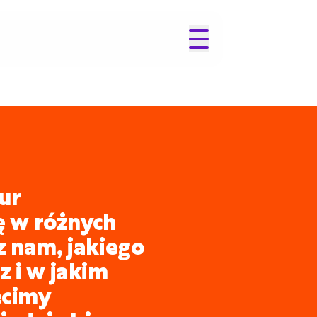
ur
ię w różnych
z nam, jakiego
 i w jakim
ecimy