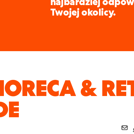
najbardziej odpow
Twojej okolicy.
HORECA & RE
DE