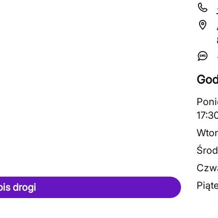
God
Poni
17:3
Wtor
Środ
Czwa
Piąt
pis drogi