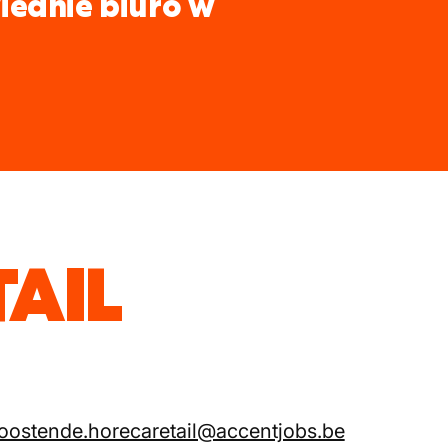
iednie biuro w
TAIL
oostende.horecaretail@accentjobs.be