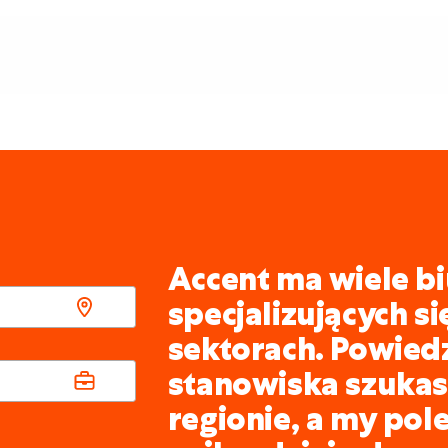
Accent ma wiele bi
specjalizujących s
sektorach. Powied
stanowiska szukasz
regionie, a my pol