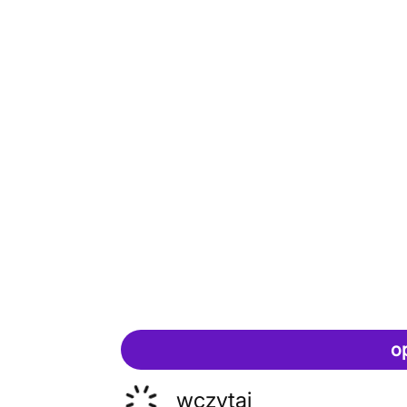
o
wczytaj