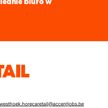
iednie biuro w
TAIL
westhoek.horecaretail@accentjobs.be