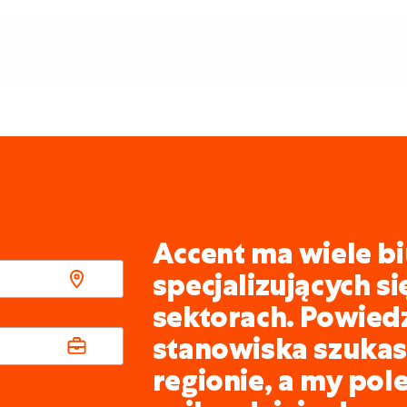
Accent ma wiele bi
specjalizujących s
sektorach. Powied
stanowiska szukasz
regionie, a my pol