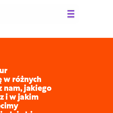
ur
ię w różnych
z nam, jakiego
 i w jakim
ecimy