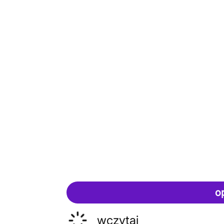
o
wczytaj