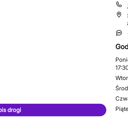
God
Poni
17:3
Wtor
Środ
Czwa
Piąt
pis drogi