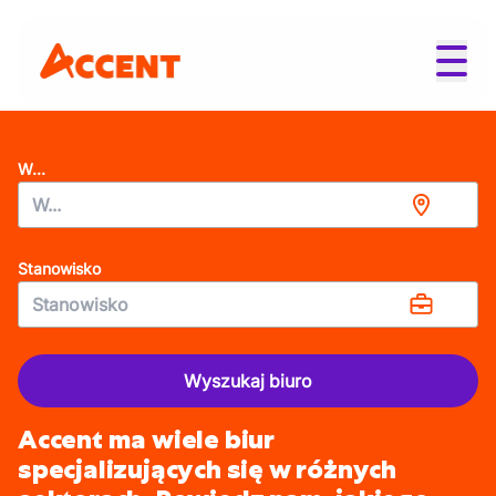
W...
Stanowisko
Wyszukaj biuro
Accent ma wiele biur
specjalizujących się w różnych