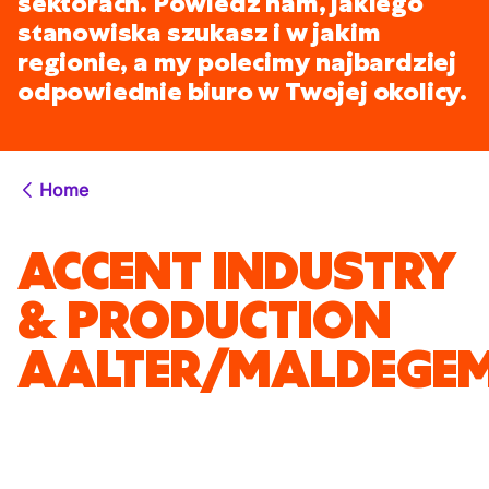
sektorach. Powiedz nam, jakiego
stanowiska szukasz i w jakim
regionie, a my polecimy najbardziej
odpowiednie biuro w Twojej okolicy.
Home
ACCENT INDUSTRY
& PRODUCTION
AALTER/MALDEGE