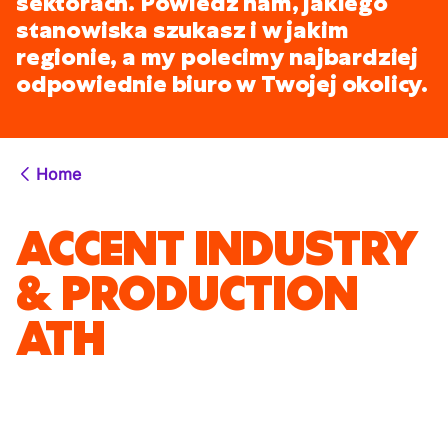
sektorach. Powiedz nam, jakiego
stanowiska szukasz i w jakim
regionie, a my polecimy najbardziej
odpowiednie biuro w Twojej okolicy.
Home
ACCENT INDUSTRY
& PRODUCTION
ATH