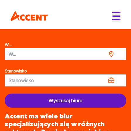
W...
Stanowisko
Wyszukaj biuro
Accent ma wiele biur
specjalizujących się w różnych