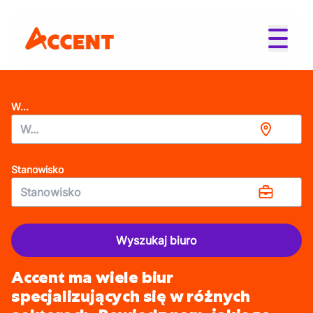
W...
Stanowisko
Wyszukaj biuro
Accent ma wiele biur
specjalizujących się w różnych