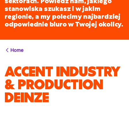
sektorach. Powiedz nam, jakiego
stanowiska szukasz i w jakim
regionie, a my polecimy najbardziej
odpowiednie biuro w Twojej okolicy.
Home
ACCENT INDUSTRY
& PRODUCTION
DEINZE