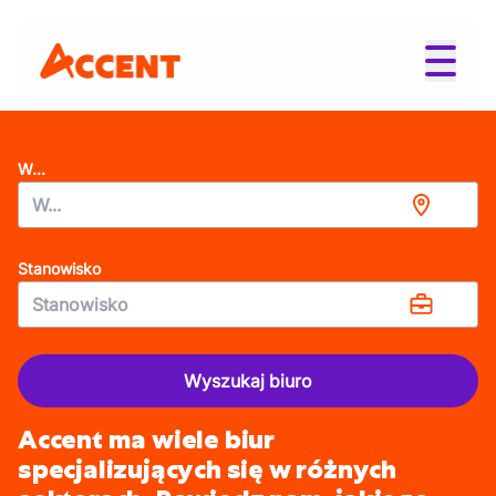
W...
Stanowisko
Wyszukaj biuro
Accent ma wiele biur
specjalizujących się w różnych