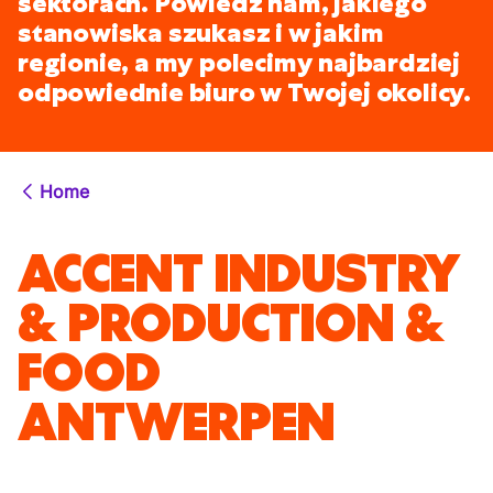
sektorach. Powiedz nam, jakiego
stanowiska szukasz i w jakim
regionie, a my polecimy najbardziej
odpowiednie biuro w Twojej okolicy.
Home
ACCENT INDUSTRY
& PRODUCTION &
FOOD
ANTWERPEN