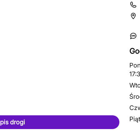
Go
Pon
17:
Wto
Śro
Czw
Pią
pis drogi