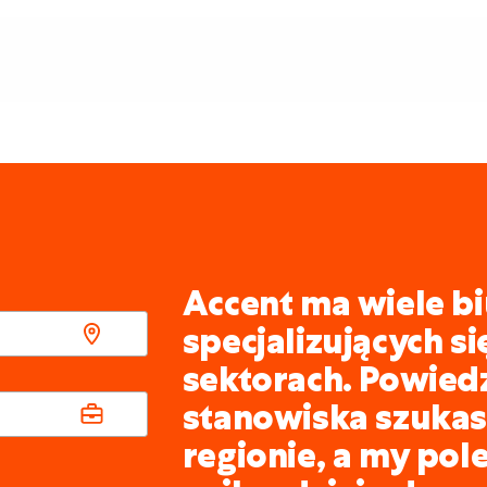
Accent ma wiele bi
specjalizujących s
sektorach. Powied
stanowiska szukasz
regionie, a my pol