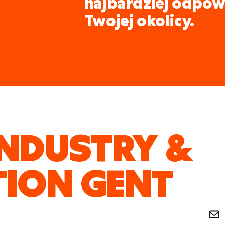
najbardziej odpow
Twojej okolicy.
INDUSTRY &
ION GENT