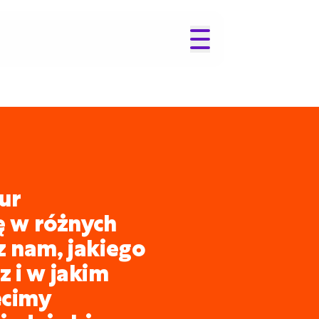
ur
ię w różnych
z nam, jakiego
 i w jakim
ecimy