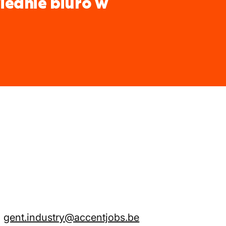
iednie biuro w
gent.industry@accentjobs.be