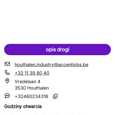
opis drogi
houthalen.industry@accentjobs.be
+32 11 39 80 40
Vredelaan 4
3530 Houthalen
+32460234316
Godziny otwarcia