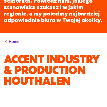
sektorach. Powiedz nam, jakiego
stanowiska szukasz i w jakim
regionie, a my polecimy najbardziej
odpowiednie biuro w Twojej okolicy.
Home
ACCENT INDUSTRY
& PRODUCTION
HOUTHALEN