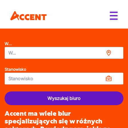
W...
Stanowisko
Wyszukaj biuro
Accent ma wiele biur
specjalizujących się w różnych