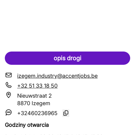
opis drogi
izegem.industry@accentjobs.be
+32 51 33 18 50
Nieuwstraat 2
8870 Izegem
+32460236965
Godziny otwarcia