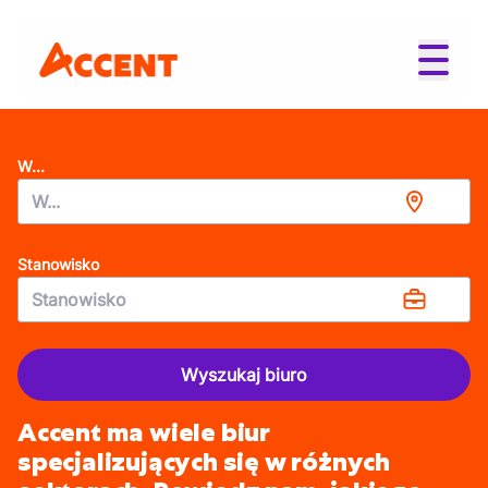
W...
Stanowisko
Wyszukaj biuro
Accent ma wiele biur
specjalizujących się w różnych