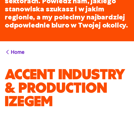
sektorach. Powiedz nam, jakiego
stanowiska szukasz i w jakim
regionie, a my polecimy najbardziej
odpowiednie biuro w Twojej okolicy.
Home
ACCENT INDUSTRY
& PRODUCTION
IZEGEM