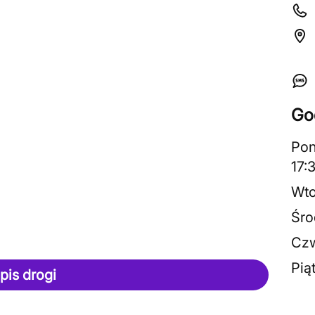
Go
Pon
17:
Wto
Śro
Czw
Pią
pis drogi