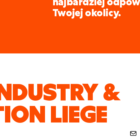
najbardziej odpow
Twojej okolicy.
INDUSTRY &
ION LIEGE