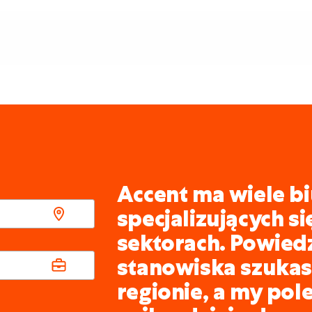
Accent ma wiele bi
specjalizujących s
sektorach. Powied
stanowiska szukasz
regionie, a my pol