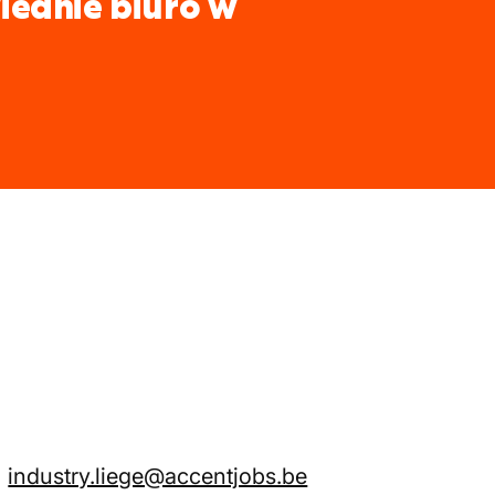
iednie biuro w
industry.liege@accentjobs.be