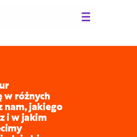
ur
ię w różnych
z nam, jakiego
 i w jakim
ecimy