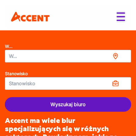
W...
Stanowisko
Wyszukaj biuro
Accent ma wiele biur
specjalizujących się w różnych