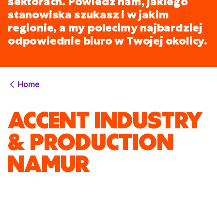
sektorach. Powiedz nam, jakiego
stanowiska szukasz i w jakim
regionie, a my polecimy najbardziej
odpowiednie biuro w Twojej okolicy.
Home
ACCENT INDUSTRY
& PRODUCTION
NAMUR