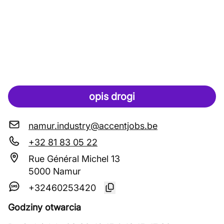
opis drogi
namur.industry@accentjobs.be
+32 81 83 05 22
Rue Général Michel 13
5000 Namur
+32460253420
Godziny otwarcia