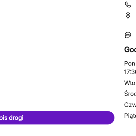
God
Pon
17:3
Wto
Śro
Czw
Piąt
pis drogi