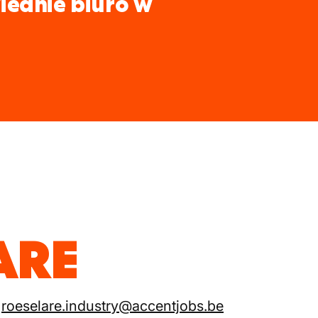
iednie biuro w
ARE
roeselare.industry@accentjobs.be