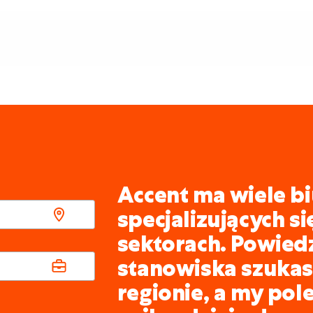
Accent ma wiele bi
specjalizujących s
sektorach. Powied
stanowiska szukasz
regionie, a my pol