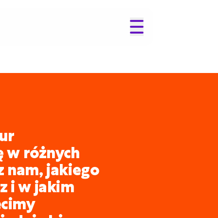
ur
ię w różnych
z nam, jakiego
 i w jakim
ecimy