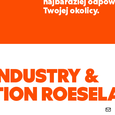
najbardziej odpow
Twojej okolicy.
INDUSTRY &
ION ROESEL