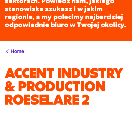
sektorach. Powiedz nam, jakiego
stanowiska szukasz i w jakim
regionie, a my polecimy najbardziej
odpowiednie biuro w Twojej okolicy.
Home
ACCENT INDUSTRY
& PRODUCTION
ROESELARE 2