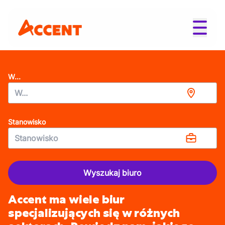
W...
Stanowisko
Wyszukaj biuro
Accent ma wiele biur
specjalizujących się w różnych