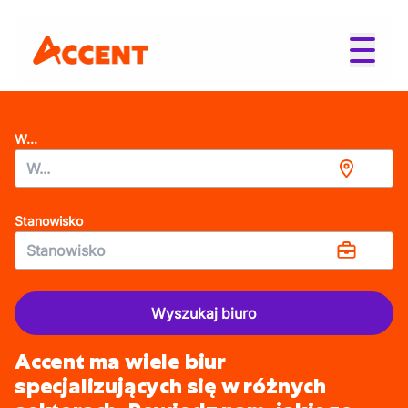
W...
Stanowisko
Wyszukaj biuro
Accent ma wiele biur
specjalizujących się w różnych