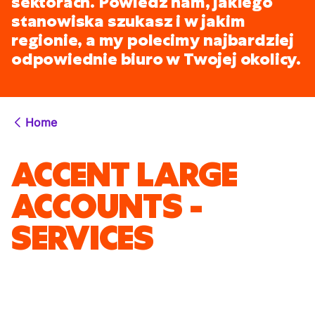
sektorach. Powiedz nam, jakiego
stanowiska szukasz i w jakim
regionie, a my polecimy najbardziej
odpowiednie biuro w Twojej okolicy.
Home
ACCENT LARGE
ACCOUNTS -
SERVICES