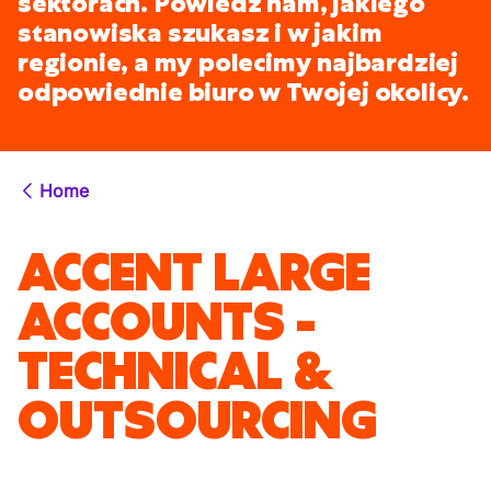
sektorach. Powiedz nam, jakiego
stanowiska szukasz i w jakim
regionie, a my polecimy najbardziej
odpowiednie biuro w Twojej okolicy.
Home
ACCENT LARGE
ACCOUNTS -
TECHNICAL &
OUTSOURCING