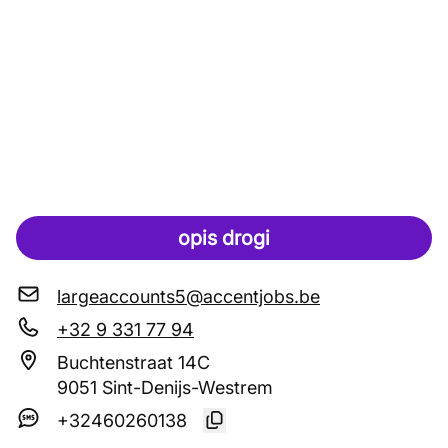
opis drogi
largeaccounts5@accentjobs.be
+32 9 331 77 94
Buchtenstraat 14C
9051 Sint-Denijs-Westrem
+32460260138