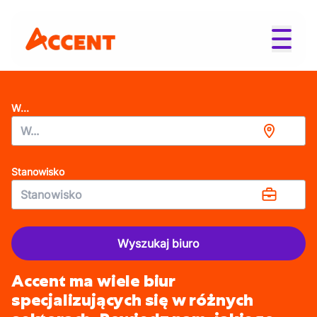
W...
Stanowisko
Wyszukaj biuro
Accent ma wiele biur
specjalizujących się w różnych