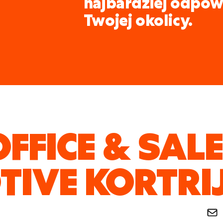
najbardziej odpow
Twojej okolicy.
FFICE & SAL
IVE KORTRI