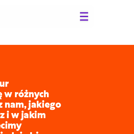
ur
ię w różnych
z nam, jakiego
 i w jakim
ecimy