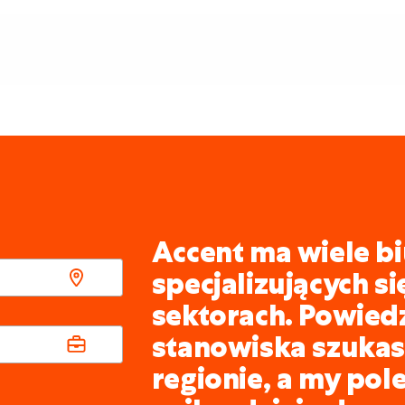
Accent ma wiele bi
specjalizujących s
sektorach. Powied
stanowiska szukasz
regionie, a my pol