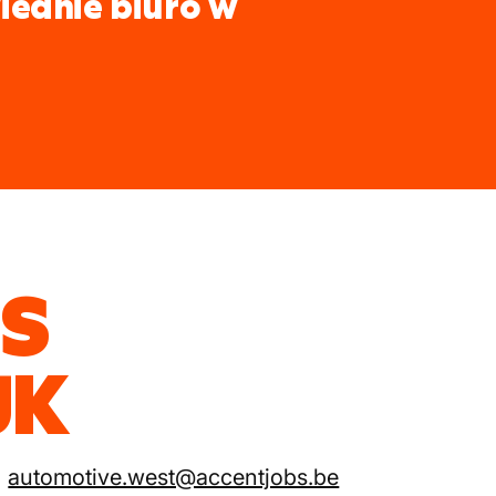
iednie biuro w
ES
JK
automotive.west@accentjobs.be