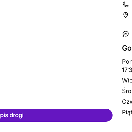
Go
Pon
17:
Wto
Śro
Czw
Pią
pis drogi