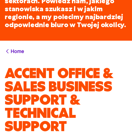
sektorach. Powiedz nam, jakiego
stanowiska szukasz i w jakim
regionie, a my polecimy najbardziej
odpowiednie biuro w Twojej okolicy.
Home
ACCENT OFFICE &
SALES BUSINESS
SUPPORT &
TECHNICAL
SUPPORT