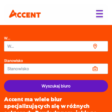
W...
Stanowisko
Wyszukaj biuro
Accent ma wiele biur
specjalizujących się w różnych