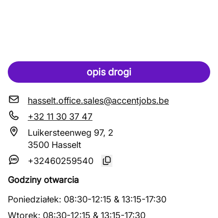
opis drogi
hasselt.office.sales@accentjobs.be
+32 11 30 37 47
Luikersteenweg 97, 2
3500 Hasselt
+32460259540
Godziny otwarcia
Poniedziałek
:
08:30
-
12:15
&
13:15
-
17:30
Wtorek
:
08:30
-
12:15
&
13:15
-
17:30