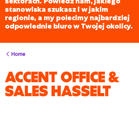
sektorach. Powiedz nam, jakiego
stanowiska szukasz i w jakim
regionie, a my polecimy najbardziej
odpowiednie biuro w Twojej okolicy.
Home
ACCENT OFFICE &
SALES HASSELT