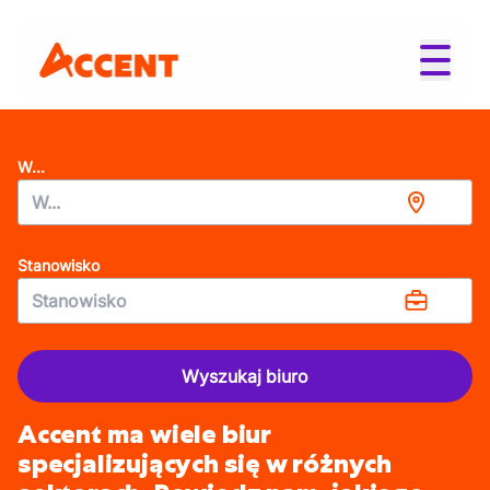
W...
Stanowisko
Wyszukaj biuro
Accent ma wiele biur
specjalizujących się w różnych