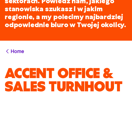
sektorach. Powiedz nam, jakiego
stanowiska szukasz i w jakim
regionie, a my polecimy najbardziej
odpowiednie biuro w Twojej okolicy.
Home
ACCENT OFFICE &
SALES TURNHOUT