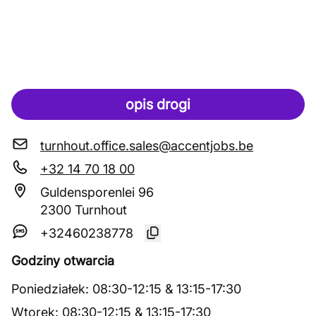
opis drogi
turnhout.office.sales@accentjobs.be
+32 14 70 18 00
Guldensporenlei 96
2300 Turnhout
+32460238778
Godziny otwarcia
Poniedziałek
:
08:30
-
12:15
&
13:15
-
17:30
Wtorek
:
08:30
-
12:15
&
13:15
-
17:30