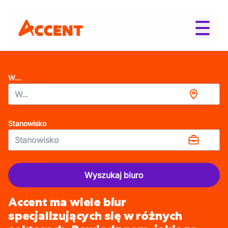
W...
Stanowisko
Wyszukaj biuro
Accent ma wiele biur
specjalizujących się w różnych