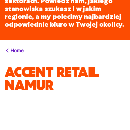
sektorach. Powiedz nam, jakiego
stanowiska szukasz i w jakim
regionie, a my polecimy najbardziej
odpowiednie biuro w Twojej okolicy.
Home
ACCENT RETAIL
NAMUR