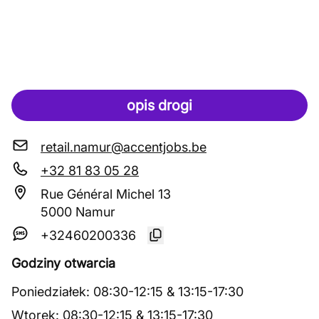
opis drogi
retail.namur@accentjobs.be
+32 81 83 05 28
Rue Général Michel 13
5000 Namur
+32460200336
Godziny otwarcia
Poniedziałek
:
08:30
-
12:15
&
13:15
-
17:30
Wtorek
:
08:30
-
12:15
&
13:15
-
17:30