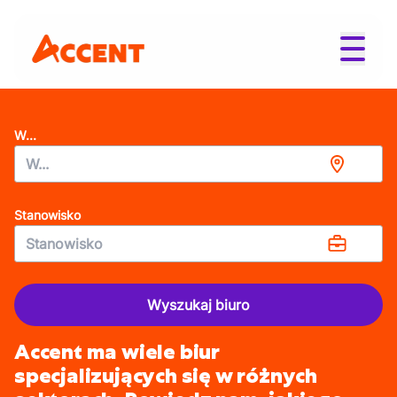
W...
Stanowisko
Wyszukaj biuro
Accent ma wiele biur
specjalizujących się w różnych