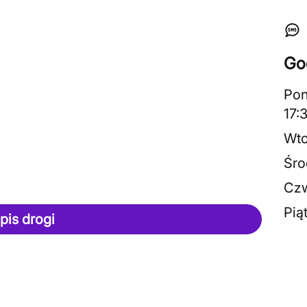
Go
Pon
17:
Wto
Śro
Czw
Pią
pis drogi