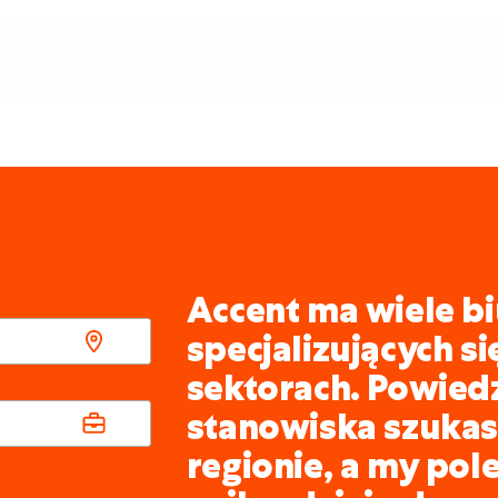
Accent ma wiele bi
specjalizujących s
sektorach. Powied
stanowiska szukasz
regionie, a my pol