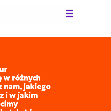
ur
ię w różnych
z nam, jakiego
 i w jakim
ecimy