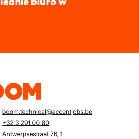
iednie biuro w
BOOM
boom.technical@accentjobs.be
+32 3 291 00 80
Antwerpsestraat 76, 1