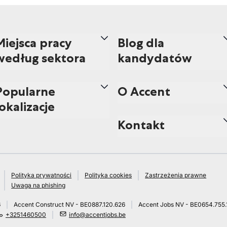
Miejsca pracy
Blog dla
według sektora
kandydatów
Popularne
O Accent
lokalizacje
Kontakt
Polityka prywatności
Polityka cookies
Zastrzeżenia prawne
Uwaga na phishing
6
Accent Construct NV - BE0887.120.626
Accent Jobs NV - BE0654.755.
+3251460500
info@accentjobs.be