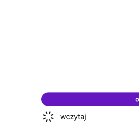
o
wczytaj