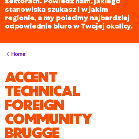
sektorach. Powiedz nam, jakiego
stanowiska szukasz i w jakim
regionie, a my polecimy najbardziej
odpowiednie biuro w Twojej okolicy.
Home
ACCENT
TECHNICAL
FOREIGN
COMMUNITY
BRUGGE