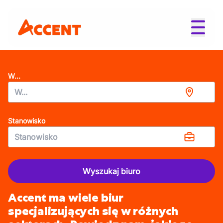
W...
Stanowisko
Wyszukaj biuro
Accent ma wiele biur
specjalizujących się w różnych