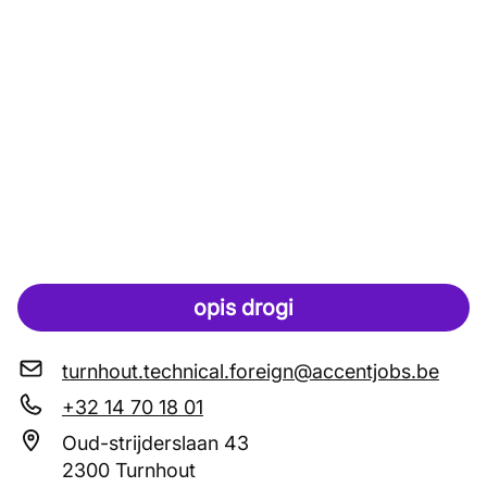
opis drogi
turnhout.technical.foreign@accentjobs.be
+32 14 70 18 01
Oud-strijderslaan 43
2300 Turnhout