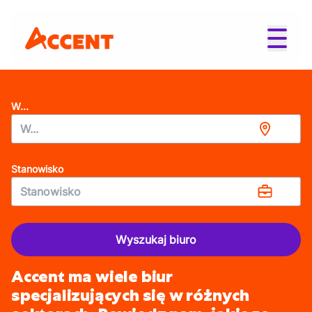
W...
Stanowisko
Wyszukaj biuro
Accent ma wiele biur
specjalizujących się w różnych