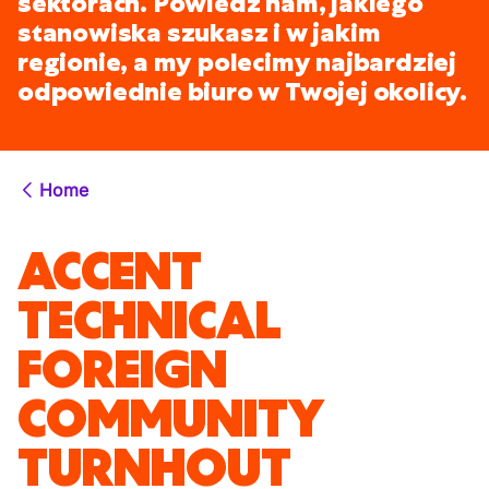
sektorach. Powiedz nam, jakiego
stanowiska szukasz i w jakim
regionie, a my polecimy najbardziej
odpowiednie biuro w Twojej okolicy.
Home
ACCENT
TECHNICAL
FOREIGN
COMMUNITY
TURNHOUT