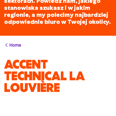
sektorach. Powiedz nam, jakiego
stanowiska szukasz i w jakim
regionie, a my polecimy najbardziej
odpowiednie biuro w Twojej okolicy.
Home
ACCENT
TECHNICAL LA
LOUVIÈRE