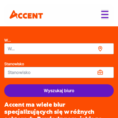
W...
Stanowisko
Wyszukaj biuro
Accent ma wiele biur
specjalizujących się w różnych