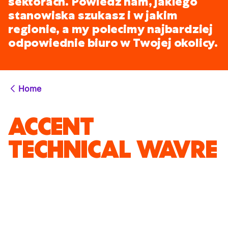
sektorach. Powiedz nam, jakiego
stanowiska szukasz i w jakim
regionie, a my polecimy najbardziej
odpowiednie biuro w Twojej okolicy.
Home
ACCENT
TECHNICAL WAVRE