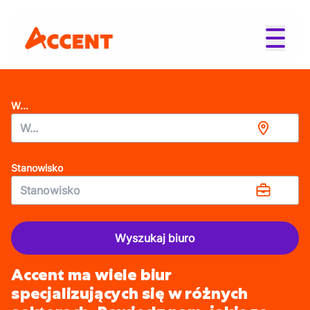
W...
Stanowisko
Wyszukaj biuro
Accent ma wiele biur
specjalizujących się w różnych