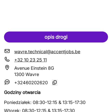
opis drogi
wavre.technical@accentjobs.be
+32 10 23 25 11
Avenue Einstein 8G
1300 Wavre
+32460202620
Godziny otwarcia
Poniedziałek
:
08:30
-
12:15
&
13:15
-
17:30
Wtorek
:
08:30
-
12:15
&
13:15
-
17:30