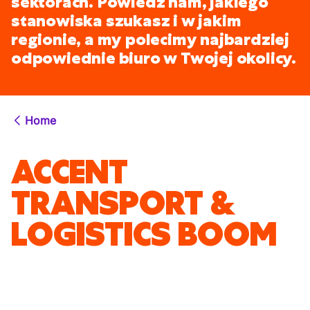
sektorach. Powiedz nam, jakiego
stanowiska szukasz i w jakim
regionie, a my polecimy najbardziej
odpowiednie biuro w Twojej okolicy.
Home
ACCENT
TRANSPORT &
LOGISTICS BOOM