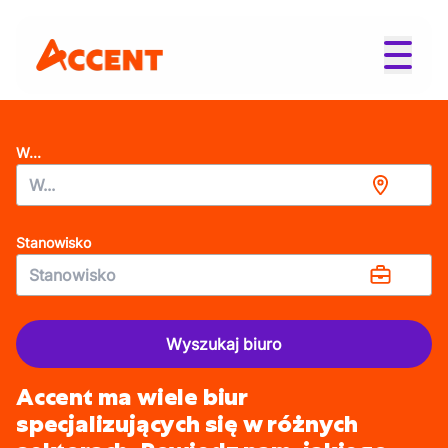
W...
Stanowisko
Wyszukaj biuro
Accent ma wiele biur
specjalizujących się w różnych