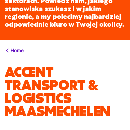
sektorach. Powiedz nam, jakiego
stanowiska szukasz i w jakim
regionie, a my polecimy najbardziej
odpowiednie biuro w Twojej okolicy.
Home
ACCENT
TRANSPORT &
LOGISTICS
MAASMECHELEN