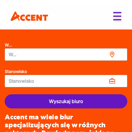
W...
Stanowisko
Wyszukaj biuro
Accent ma wiele biur
specjalizujących się w różnych