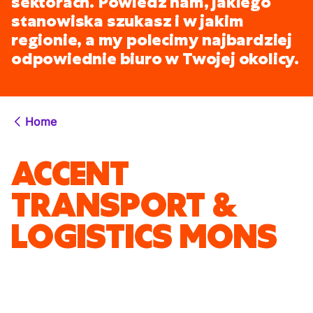
sektorach. Powiedz nam, jakiego
stanowiska szukasz i w jakim
regionie, a my polecimy najbardziej
odpowiednie biuro w Twojej okolicy.
Home
ACCENT
TRANSPORT &
LOGISTICS MONS