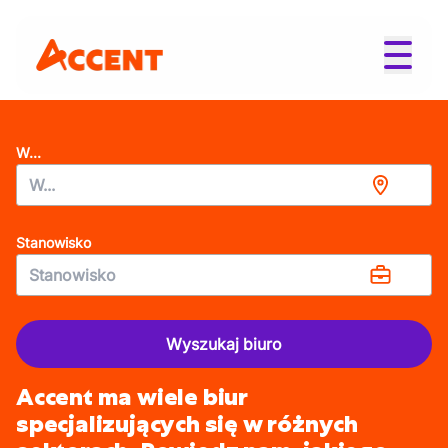
W...
Stanowisko
Wyszukaj biuro
Accent ma wiele biur
specjalizujących się w różnych