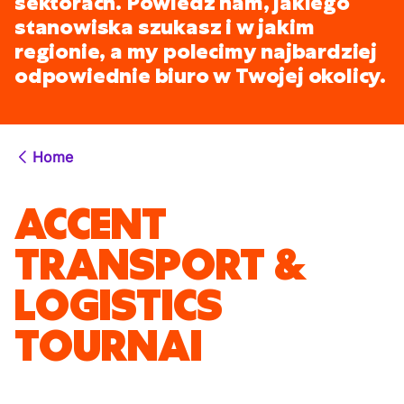
sektorach. Powiedz nam, jakiego
stanowiska szukasz i w jakim
regionie, a my polecimy najbardziej
odpowiednie biuro w Twojej okolicy.
Home
ACCENT
TRANSPORT &
LOGISTICS
TOURNAI