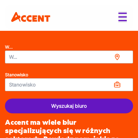
W...
Stanowisko
Wyszukaj biuro
Accent ma wiele biur
specjalizujących się w różnych